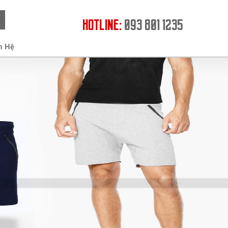
HOTLINE:
093 801 1235
n Hệ