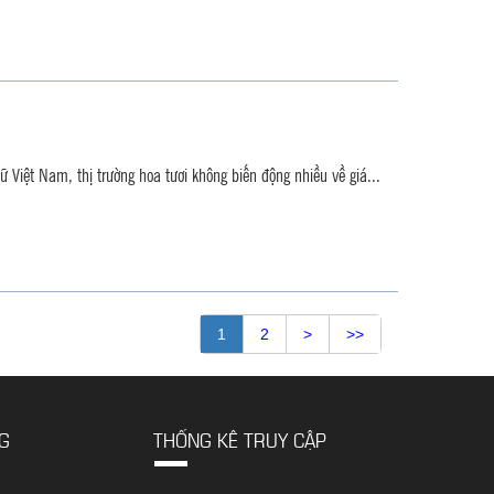
 Việt Nam, thị trường hoa tươi không biến động nhiều về giá...
1
2
>
>>
G
THỐNG KÊ TRUY CẬP