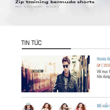
TIN TỨC
Honda Vi
[ 2016
Với mục t
hữu dụng 
Mê mẩn t