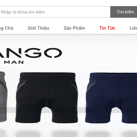
Tìm kiếm
ng Chủ
Giới Thiệu
Sản Phẩm
Tin Tức
Liê
Đang nạp trang. Vui lòng đợi giây lát!